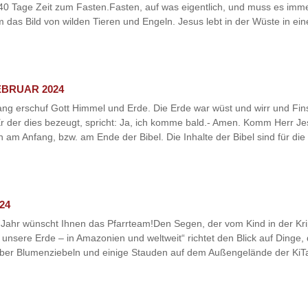
40 Tage Zeit zum Fasten.Fasten, auf was eigentlich, und muss es imme
 das Bild von wilden Tieren und Engeln. Jesus lebt in der Wüste in e
EBRUAR 2024
ng erschuf Gott Himmel und Erde. Die Erde war wüst und wirr und Finst
 der dies bezeugt, spricht: Ja, ich komme bald.- Amen. Komm Herr Jes
 am Anfang, bzw. am Ende der Bibel. Die Inhalte der Bibel sind für die
24
Jahr wünscht Ihnen das Pfarrteam!Den Segen, der vom Kind in der Kri
ere Erde – in Amazonien und weltweit“ richtet den Blick auf Dinge, d
er Blumenziebeln und einige Stauden auf dem Außengelände der KiTa S