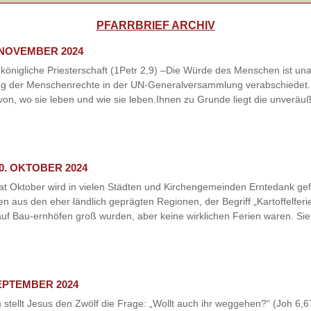
PFARRBRIEF ARCHIV
 NOVEMBER 2024
 königliche Priesterschaft (1Petr 2,9) –Die Würde des Menschen ist una
ung der Menschenrechte in der UN-Generalversammlung verabschiedet.
on, wo sie leben und wie sie leben.Ihnen zu Grunde liegt die unveräu
0. OKTOBER 2024
at Oktober wird in vielen Städten und Kirchengemeinden Erntedank ge
 aus den eher ländlich geprägten Regionen, der Begriff „Kartoffelfer
 auf Bau-ernhöfen groß wurden, aber keine wirklichen Ferien waren. Sie
SEPTEMBER 2024
tellt Jesus den Zwölf die Frage: „Wollt auch ihr weggehen?“ (Joh 6,67