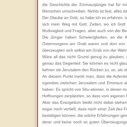
die Geschichte der Emmausjünger hat für mi
Menschen umschreiben. Nichts ist fest, alles is
Der Glaube an Gott, so habe ich es erfahren, i
sich mein Weg mit Gott. Zeiten, wo ich Gott
Mutlosigkeit und Fragen, aber auch von der B
Die Jünger haben Schwierigkeiten, an die 
Ostermorgens am Grab waren und dort von de
überzeugten sich selbst am Grab von der Wahrh
Wäre all das nicht Grund genug zu glauben, d
genau das Gegenteil: Sie können es nicht glau-b
kehren sie Jerusalem den Rücken zu, so, als o
An diesem Punkt merkt man, dass die Auferste
irgendwo zwischen Jerusalem und Emmaus abge
haben. Es spricht von Situ-ationen, in denen 
Hoffnungen zerplatzten, so dass vom eigenen 
Aber das Evangelium bleibt nicht dabei stehe
sogar noch vertieft, dass nach einer Zeit des 
bestätigen können, die solche Erfahrungen ge
derer und keine noch so guten Überzeugungs