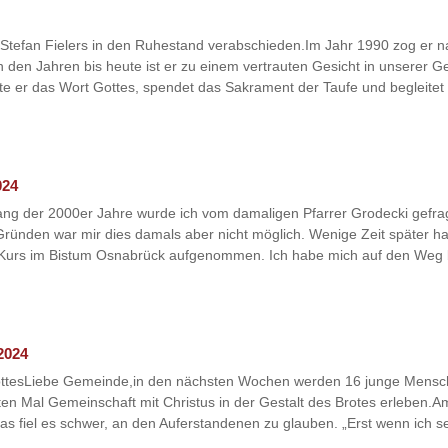
Stefan Fielers in den Ruhestand verabschieden.Im Jahr 1990 zog er 
 In den Jahren bis heute ist er zu einem vertrauten Gesicht in unsere
ete er das Wort Gottes, spendet das Sakrament der Taufe und begleitet
024
ng der 2000er Jahre wurde ich vom damaligen Pfarrer Grodecki gefrag
Gründen war mir dies damals aber nicht möglich. Wenige Zeit später h
s Kurs im Bistum Osnabrück aufgenommen. Ich habe mich auf den Weg 
2024
ottesLiebe Gemeinde,in den nächsten Wochen werden 16 junge Mensc
ten Mal Gemeinschaft mit Christus in der Gestalt des Brotes erleben.
fiel es schwer, an den Auferstandenen zu glauben. „Erst wenn ich s