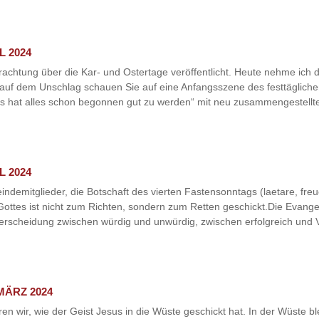
L 2024
Betrachtung über die Kar- und Ostertage veröffentlicht. Heute nehme ic
f dem Unschlag schauen Sie auf eine Anfangsszene des festtäglichen
Es hat alles schon begonnen gut zu werden“ mit neu zusammengestellten
L 2024
indemitglieder, die Botschaft des vierten Fastensonntags (laetare, f
ottes ist nicht zum Richten, sondern zum Retten geschickt.Die Evang
terscheidung zwischen würdig und unwürdig, zwischen erfolgreich und V
MÄRZ 2024
n wir, wie der Geist Jesus in die Wüste geschickt hat. In der Wüste b