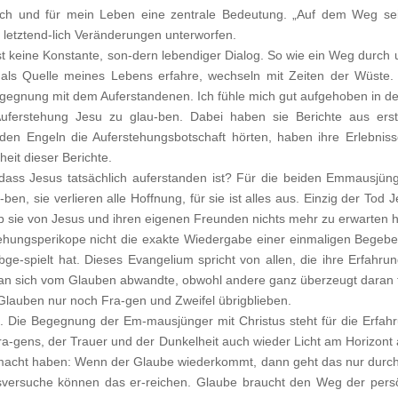
ch und für mein Leben eine zentrale Bedeutung. „Auf dem Weg sei
t letztend-lich Veränderungen unterworfen.
st keine Konstante, son-dern lebendiger Dialog. So wie ein Weg durch u
 als Quelle meines Lebens erfahre, wechseln mit Zeiten der Wüste.
egegnung mit dem Auferstandenen. Ich fühle mich gut aufgehoben in 
Auferstehung Jesu zu glau-ben. Dabei haben sie Berichte aus ers
n Engeln die Auferstehungsbotschaft hörten, haben ihre Erlebnisse
eit dieser Berichte.
ass Jesus tatsächlich auferstanden ist? Für die beiden Emmausjünge
en, sie verlieren alle Hoffnung, für sie ist alles aus. Einzig der Tod 
b sie von Jesus und ihren eigenen Freunden nichts mehr zu erwarten h
hungsperikope nicht die exakte Wiedergabe einer einmaligen Begebenh
-spielt hat. Dieses Evangelium spricht von allen, die ihre Erfahru
man sich vom Glauben abwandte, obwohl andere ganz überzeugt daran fes
Glauben nur noch Fra-gen und Zweifel übrigblieben.
n. Die Begegnung der Em-mausjünger mit Christus steht für die Erfah
Fra-gens, der Trauer und der Dunkelheit auch wieder Licht am Horizont a
macht haben: Wenn der Glaube wiederkommt, dann geht das nur durch
versuche können das er-reichen. Glaube braucht den Weg der persön