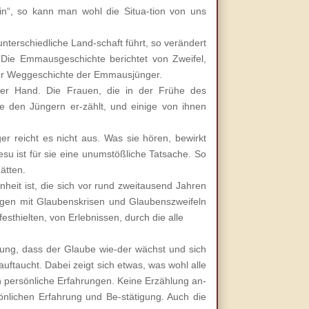
n“, so kann man wohl die Situa-tion von uns
nterschiedliche Land-schaft führt, so verändert
 Die Emmausgeschichte berichtet von Zweifel,
der Weggeschichte der Emmausjünger.
ter Hand. Die Frauen, die in der Frühe des
 den Jüngern er-zählt, und einige von ihnen
r reicht es nicht aus. Was sie hören, bewirkt
Jesu ist für sie eine unumstößliche Tatsache. So
ätten.
eit ist, die sich vor rund zweitausend Jahren
ngen mit Glaubenskrisen und Glaubenszweifeln
thielten, von Erlebnissen, durch die alle
rung, dass der Glaube wie-der wächst und sich
uftaucht. Dabei zeigt sich etwas, was wohl alle
 persönliche Erfahrungen. Keine Erzählung an-
lichen Erfahrung und Be-stätigung. Auch die