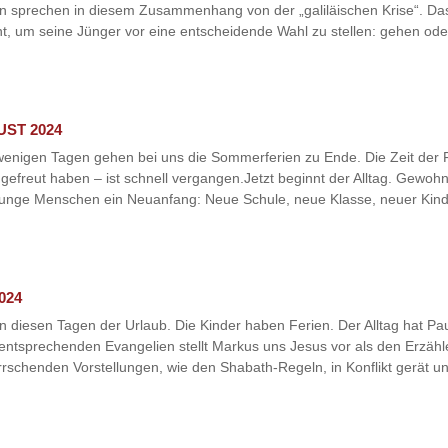
 sprechen in diesem Zusammenhang von der „galiläischen Krise“. Das W
 um seine Jünger vor eine entscheidende Wahl zu stellen: gehen oder 
UST 2024
enigen Tagen gehen bei uns die Sommerferien zu Ende. Die Zeit der Fe
gefreut haben – ist schnell vergangen.Jetzt beginnt der Alltag. Gewo
für junge Menschen ein Neuanfang: Neue Schule, neue Klasse, neuer Kind
024
in diesen Tagen der Urlaub. Die Kinder haben Ferien. Der Alltag hat P
entsprechenden Evangelien stellt Markus uns Jesus vor als den Erzähle
errschenden Vorstellungen, wie den Shabath-Regeln, in Konflikt gerät und