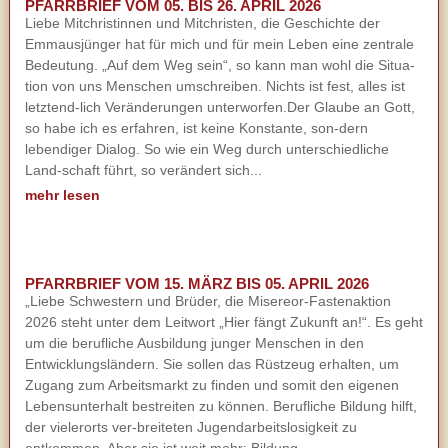
PFARRBRIEF VOM 05. BIS 26. APRIL 2026
Liebe Mitchristinnen und Mitchristen, die Geschichte der
Emmausjünger hat für mich und für mein Leben eine zentrale
Bedeutung. „Auf dem Weg sein“, so kann man wohl die Situa-
tion von uns Menschen umschreiben. Nichts ist fest, alles ist
letztend-lich Veränderungen unterworfen.Der Glaube an Gott,
so habe ich es erfahren, ist keine Konstante, son-dern
lebendiger Dialog. So wie ein Weg durch unterschiedliche
Land-schaft führt, so verändert sich...
mehr lesen
PFARRBRIEF VOM 15. MÄRZ BIS 05. APRIL 2026
„Liebe Schwestern und Brüder, die Misereor-Fastenaktion
2026 steht unter dem Leitwort „Hier fängt Zukunft an!“. Es geht
um die berufliche Ausbildung junger Menschen in den
Entwicklungsländern. Sie sollen das Rüstzeug erhalten, um
Zugang zum Arbeitsmarkt zu finden und somit den eigenen
Lebensunterhalt bestreiten zu können. Berufliche Bildung hilft,
der vielerorts ver-breiteten Jugendarbeitslosigkeit zu