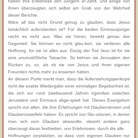
haben ihre Erlebnisse den Jüngern er-zählt, und einige von
ihnen überzeugten sich selbst am Grab von der Wahrheit
dieser Berichte.
Wäre all das nicht Grund genug zu glauben, dass Jesus
tatsächlich auferstanden ist? Für die beiden Emmausjünger
reicht es nicht aus. Was sie hören, bewirkt genau das
Gegenteil: Sie können es nicht glau-ben, sie verlieren alle
Hoffnung, für sie ist alles aus. Einzig der Tod Jesu ist für sie
eine unumstößliche Tatsache. So kehren sie Jerusalem den
Rücken zu, so, als ob sie von Jesus und ihren eigenen
Freunden nichts mehr zu erwarten hätten.
An diesem Punkt merkt man, dass die Auferstehungsperikope
nicht die exakte Wiedergabe einer einmaligen Begebenheit ist,
die sich vor rund zweitausend Jahren irgendwo zwischen
Jerusalem und Emmaus abge-spielt hat. Dieses Evangelium
spricht von allen, die ihre Erfahrungen mit Glaubenskrisen und
Glaubenszweifeln haben. Es spricht von Situ-ationen, in denen
man sich vom Glauben abwandte, obwohl andere ganz
überzeugt daran festhielten, von Erlebnissen, durch die alle
Hoffnungen zerplatzten, so dass vom eigenen Glauben nur