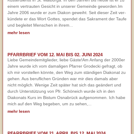
Küsterdienst in St. Walburga. In den Jahren bis heute ist er zu
einem vertrauten Gesicht in unserer Gemeinde geworden.Im
Jahre 2006 wurde er zum Diakon geweiht. Seit dieser Zeit ver-
kündete er das Wort Gottes, spendet das Sakrament der Taufe
und begleitet Menschen in ihrem...
mehr lesen
PFARRBRIEF VOM 12. MAI BIS 02. JUNI 2024
Liebe Gemeindemitglieder, liebe Gäste!Am Anfang der 2000er
Jahre wurde ich vom damaligen Pfarrer Grodecki gefragt, ob
ich mir vorstellen könnte, den Weg zum ständigen Diakonat zu
gehen. Aus beruflichen Gründen war mir dies damals aber
nicht möglich. Wenige Zeit später hat sich das geändert und
durch Unterstützung von Pfr. Schöneich wurde ich in den
Diakonats Kurs im Bistum Osnabrück aufgenommen. Ich habe
mich auf den Weg begeben, um zu sehen,...
mehr lesen
PFARRBRIEF VOM 21. APRIL BIS 12. MAI 2024