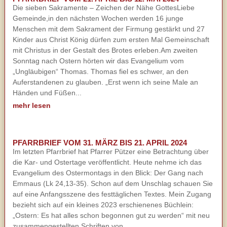
Die sieben Sakramente – Zeichen der Nähe GottesLiebe
Gemeinde,in den nächsten Wochen werden 16 junge
Menschen mit dem Sakrament der Firmung gestärkt und 27
Kinder aus Christ König dürfen zum ersten Mal Gemeinschaft
mit Christus in der Gestalt des Brotes erleben.Am zweiten
Sonntag nach Ostern hörten wir das Evangelium vom
„Ungläubigen“ Thomas. Thomas fiel es schwer, an den
Auferstandenen zu glauben. „Erst wenn ich seine Male an
Händen und Füßen...
mehr lesen
PFARRBRIEF VOM 31. MÄRZ BIS 21. APRIL 2024
Im letzten Pfarrbrief hat Pfarrer Pützer eine Betrachtung über
die Kar- und Ostertage veröffentlicht. Heute nehme ich das
Evangelium des Ostermontags in den Blick: Der Gang nach
Emmaus (Lk 24,13-35). Schon auf dem Unschlag schauen Sie
auf eine Anfangsszene des festtäglichen Textes. Mein Zugang
bezieht sich auf ein kleines 2023 erschienenes Büchlein:
„Ostern: Es hat alles schon begonnen gut zu werden“ mit neu
zusammengestellten Schriften von...