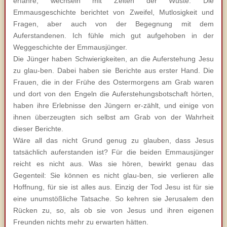
erfahre, wechseln mit Zeiten der Wüste. Die
Emmausgeschichte berichtet von Zweifel, Mutlosigkeit und
Fragen, aber auch von der Begegnung mit dem
Auferstandenen. Ich fühle mich gut aufgehoben in der
Weggeschichte der Emmausjünger.
Die Jünger haben Schwierigkeiten, an die Auferstehung Jesu
zu glau-ben. Dabei haben sie Berichte aus erster Hand. Die
Frauen, die in der Frühe des Ostermorgens am Grab waren
und dort von den Engeln die Auferstehungsbotschaft hörten,
haben ihre Erlebnisse den Jüngern er-zählt, und einige von
ihnen überzeugten sich selbst am Grab von der Wahrheit
dieser Berichte.
Wäre all das nicht Grund genug zu glauben, dass Jesus
tatsächlich auferstanden ist? Für die beiden Emmausjünger
reicht es nicht aus. Was sie hören, bewirkt genau das
Gegenteil: Sie können es nicht glau-ben, sie verlieren alle
Hoffnung, für sie ist alles aus. Einzig der Tod Jesu ist für sie
eine unumstößliche Tatsache. So kehren sie Jerusalem den
Rücken zu, so, als ob sie von Jesus und ihren eigenen
Freunden nichts mehr zu erwarten hätten.