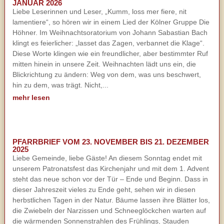
JANUAR 2026
Liebe Leserinnen und Leser, „Kumm, loss mer fiere, nit
lamentiere“, so hören wir in einem Lied der Kölner Gruppe Die
Höhner. Im Weihnachtsoratorium von Johann Sabastian Bach
klingt es feierlicher: „lasset das Zagen, verbannet die Klage“.
Diese Worte klingen wie ein freundlicher, aber bestimmter Ruf
mitten hinein in unsere Zeit. Weihnachten lädt uns ein, die
Blickrichtung zu ändern: Weg von dem, was uns beschwert,
hin zu dem, was trägt. Nicht,...
mehr lesen
PFARRBRIEF VOM 23. NOVEMBER BIS 21. DEZEMBER
2025
Liebe Gemeinde, liebe Gäste! An diesem Sonntag endet mit
unserem Patronatsfest das Kirchenjahr und mit dem 1. Advent
steht das neue schon vor der Tür – Ende und Beginn. Dass in
dieser Jahreszeit vieles zu Ende geht, sehen wir in diesen
herbstlichen Tagen in der Natur. Bäume lassen ihre Blätter los,
die Zwiebeln der Narzissen und Schneeglöckchen warten auf
die wärmenden Sonnenstrahlen des Frühlings, Stauden