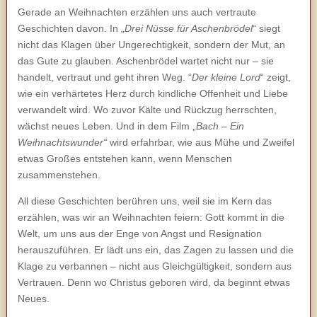
Gerade an Weihnachten erzählen uns auch vertraute
Geschichten davon. In „
Drei Nüsse für Aschenbrödel
“ siegt
nicht das Klagen über Ungerechtigkeit, sondern der Mut, an
das Gute zu glauben. Aschenbrödel wartet nicht nur – sie
handelt, vertraut und geht ihren Weg. “
Der kleine Lord
“ zeigt,
wie ein verhärtetes Herz durch kindliche Offenheit und Liebe
verwandelt wird. Wo zuvor Kälte und Rückzug herrschten,
wächst neues Leben. Und in dem Film „
Bach – Ein
Weihnachtswunder“
wird erfahrbar, wie aus Mühe und Zweifel
etwas Großes entstehen kann, wenn Menschen
zusammenstehen.
All diese Geschichten berühren uns, weil sie im Kern das
erzählen, was wir an Weihnachten feiern: Gott kommt in die
Welt, um uns aus der Enge von Angst und Resignation
herauszuführen. Er lädt uns ein, das Zagen zu lassen und die
Klage zu verbannen – nicht aus Gleichgültigkeit, sondern aus
Vertrauen. Denn wo Christus geboren wird, da beginnt etwas
Neues.