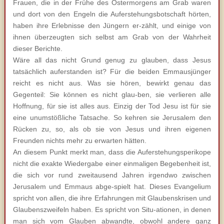
Frauen, die in der Frühe des Ostermorgens am Grab waren
und dort von den Engeln die Auferstehungsbotschaft hörten,
haben ihre Erlebnisse den Jüngern er-zählt, und einige von
ihnen überzeugten sich selbst am Grab von der Wahrheit
dieser Berichte.
Wäre all das nicht Grund genug zu glauben, dass Jesus
tatsächlich auferstanden ist? Für die beiden Emmausjünger
reicht es nicht aus. Was sie hören, bewirkt genau das
Gegenteil: Sie können es nicht glau-ben, sie verlieren alle
Hoffnung, für sie ist alles aus. Einzig der Tod Jesu ist für sie
eine unumstößliche Tatsache. So kehren sie Jerusalem den
Rücken zu, so, als ob sie von Jesus und ihren eigenen
Freunden nichts mehr zu erwarten hätten.
An diesem Punkt merkt man, dass die Auferstehungsperikope
nicht die exakte Wiedergabe einer einmaligen Begebenheit ist,
die sich vor rund zweitausend Jahren irgendwo zwischen
Jerusalem und Emmaus abge-spielt hat. Dieses Evangelium
spricht von allen, die ihre Erfahrungen mit Glaubenskrisen und
Glaubenszweifeln haben. Es spricht von Situ-ationen, in denen
man sich vom Glauben abwandte, obwohl andere ganz