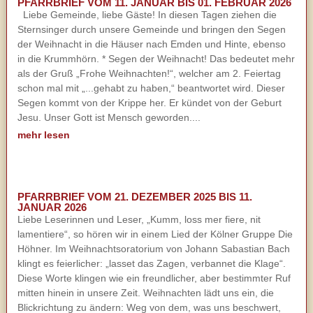
PFARRBRIEF VOM 11. JANUAR BIS 01. FEBRUAR 2026
Liebe Gemeinde, liebe Gäste! In diesen Tagen ziehen die
Sternsinger durch unsere Gemeinde und bringen den Segen
der Weihnacht in die Häuser nach Emden und Hinte, ebenso
in die Krummhörn. * Segen der Weihnacht! Das bedeutet mehr
als der Gruß „Frohe Weihnachten!“, welcher am 2. Feiertag
schon mal mit „...gehabt zu haben,“ beantwortet wird. Dieser
Segen kommt von der Krippe her. Er kündet von der Geburt
Jesu. Unser Gott ist Mensch geworden....
mehr lesen
PFARRBRIEF VOM 21. DEZEMBER 2025 BIS 11.
JANUAR 2026
Liebe Leserinnen und Leser, „Kumm, loss mer fiere, nit
lamentiere“, so hören wir in einem Lied der Kölner Gruppe Die
Höhner. Im Weihnachtsoratorium von Johann Sabastian Bach
klingt es feierlicher: „lasset das Zagen, verbannet die Klage“.
Diese Worte klingen wie ein freundlicher, aber bestimmter Ruf
mitten hinein in unsere Zeit. Weihnachten lädt uns ein, die
Blickrichtung zu ändern: Weg von dem, was uns beschwert,