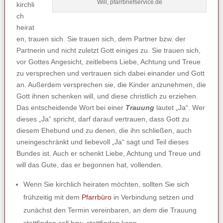
Will, pfarrbriefservice.de
kirchli
ch
heirat
en, trauen sich. Sie trauen sich, dem Partner bzw. der
Partnerin und nicht zuletzt Gott einiges zu. Sie trauen sich,
vor Gottes Angesicht, zeitlebens Liebe, Achtung und Treue
zu versprechen und vertrauen sich dabei einander und Gott
an. Außerdem versprechen sie, die Kinder anzunehmen, die
Gott ihnen schenken will, und diese christlich zu erziehen.
Das entscheidende Wort bei einer
Trauung
lautet „Ja“. Wer
dieses „Ja“ spricht, darf darauf vertrauen, dass Gott zu
diesem Ehebund und zu denen, die ihn schließen, auch
uneingeschränkt und liebevoll „Ja“ sagt und Teil dieses
Bundes ist. Auch er schenkt Liebe, Achtung und Treue und
will das Gute, das er begonnen hat, vollenden.
Wenn Sie kirchlich heiraten möchten, sollten Sie sich
frühzeitig mit dem
Pfarrbüro
in Verbindung setzen und
zunächst den Termin vereinbaren, an dem die Trauung