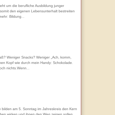
eht um die berufliche Ausbildung junger
somit den eigenen Lebensunterhalt bestreiten
mehr: Bildung...
 Spaß? Weniger Snacks? Weniger „Ach, komm,
meinen Kopf wie durch mein Handy: Schokolade.
och nichts.Wenn...
se bilden am 5. Sonntag im Jahreskreis den Kern
hen wirken und ihnen den Weg zeigen sollen.