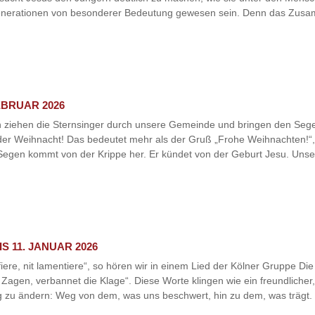
generationen von besonderer Bedeutung gewesen sein. Denn das Zusa
EBRUAR 2026
n ziehen die Sternsinger durch unsere Gemeinde und bringen den Seg
der Weihnacht! Das bedeutet mehr als der Gruß „Frohe Weihnachten!“,
 Segen kommt von der Krippe her. Er kündet von der Geburt Jesu. Unse
S 11. JANUAR 2026
iere, nit lamentiere“, so hören wir in einem Lied der Kölner Gruppe 
as Zagen, verbannet die Klage“. Diese Worte klingen wie ein freundlicher
ng zu ändern: Weg von dem, was uns beschwert, hin zu dem, was trägt. N