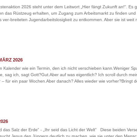
tenaktion 2026 steht unter dem Leitwort „Hier fängt Zukunft an!“. Es g
en das Rüstzeug erhalten, um Zugang zum Arbeitsmarkt zu finden und 
rts ver-breiteten Jugendarbeitslosigkeit zu entkommen. Aber sie ist weit 
MÄRZ 2026
 im Kalender wie ein Termin, den ich nicht verschieben kann.Weniger
sie, sag ich, sagt Gott?Gut.Aber auf was eigentlich? Ich scroll durch 
r – für ein paar Wochen.Aber danach? Alles wieder wie vorher?Bringt d
2026
id das Salz der Erde“ - „Ihr seid das Licht der Welt“ Diese beiden Ver
rsucht Jesus den Jüngern deutlich zu machen, wie sie unter den Mensc