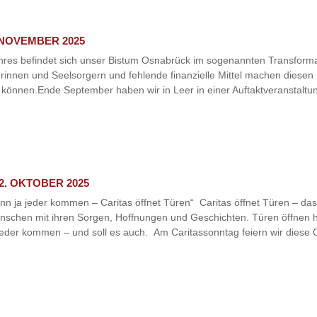
 NOVEMBER 2025
ahres befindet sich unser Bistum Osnabrück im sogenannten Transform
innen und Seelsorgern und fehlende finanzielle Mittel machen diesen P
 können.Ende September haben wir in Leer in einer Auftaktveranstaltu
2. OKTOBER 2025
n ja jeder kommen – Caritas öffnet Türen“ Caritas öffnet Türen – das i
nschen mit ihren Sorgen, Hoffnungen und Geschichten. Türen öffnen h
jeder kommen – und soll es auch. Am Caritassonntag feiern wir diese Of