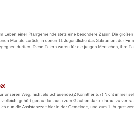
 Leben einer Pfarrgemeinde stets eine besondere Zäsur. Die großen l
angenen Monate zurück, in denen 11 Jugendliche das Sakrament der F
begegnen durften. Diese Feiern waren für die jungen Menschen, ihre F
026
r unseren Weg, nicht als Schauende.(2 Korinther 5,7) Nicht immer se
nd vielleicht gehört genau das auch zum Glauben dazu: darauf zu vertr
 mich nun die Assistenzzeit hier in der Gemeinde, und zum 1. August werd