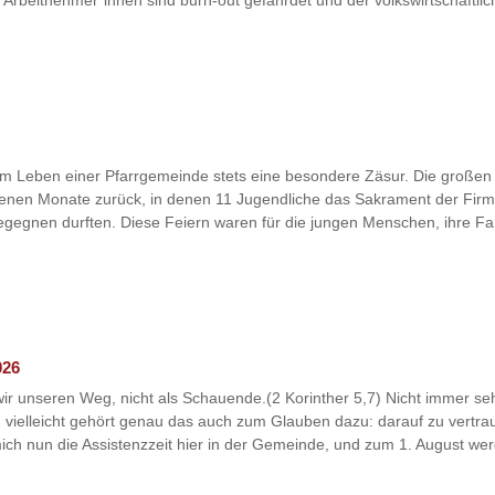
Arbeitnehmer*innen sind burn-out gefährdet und der volkswirtschaftlich
 Leben einer Pfarrgemeinde stets eine besondere Zäsur. Die großen l
angenen Monate zurück, in denen 11 Jugendliche das Sakrament der F
begegnen durften. Diese Feiern waren für die jungen Menschen, ihre F
026
r unseren Weg, nicht als Schauende.(2 Korinther 5,7) Nicht immer se
nd vielleicht gehört genau das auch zum Glauben dazu: darauf zu vertr
 mich nun die Assistenzzeit hier in der Gemeinde, und zum 1. August werd