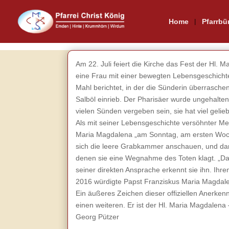
Home
Pfarrbü
Am 22. Juli feiert die Kirche das Fest der Hl.
eine Frau mit einer bewegten Lebensgeschichte 
Mahl berichtet, in der die Sünderin überraschen
Salböl einrieb. Der Pharisäer wurde ungehalten
vielen Sünden vergeben sein, sie hat viel gelieb
Als mit seiner Lebensgeschichte versöhnter Me
Maria Magdalena „am Sonntag, am ersten Woche
sich die leere Grabkammer anschauen, und dann
denen sie eine Wegnahme des Toten klagt. „Dan
seiner direkten Ansprache erkennt sie ihn. Ihre
2016 würdigte Papst Franziskus Maria Magdalena 
Ein äußeres Zeichen dieser offiziellen Anerkenn
einen weiteren. Er ist der Hl. Maria Magdalena
Georg Pützer