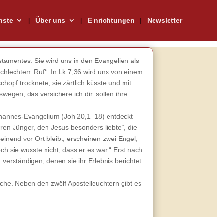
nste
Über uns
Einrichtungen
Newsletter
stamentes. Sie wird uns in den Evangelien als
schlechtem Ruf“. In Lk 7,36 wird uns von einem
chopf trocknete, sie zärtlich küsste und mit
egen, das versichere ich dir, sollen ihre
Johannes-Evangelium (Joh 20,1–18) entdeckt
n Jünger, den Jesus besonders liebte“, die
nend vor Ort bleibt, erscheinen zwei Engel,
 sie wusste nicht, dass er es war.“ Erst nach
 verständigen, denen sie ihr Erlebnis berichtet.
irche. Neben den zwölf Apostelleuchtern gibt es