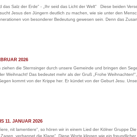
id das Salz der Erde“ - „Ihr seid das Licht der Welt“ Diese beiden Ver
rsucht Jesus den Jüngern deutlich zu machen, wie sie unter den Mensc
generationen von besonderer Bedeutung gewesen sein. Denn das Zusa
EBRUAR 2026
n ziehen die Sternsinger durch unsere Gemeinde und bringen den Seg
der Weihnacht! Das bedeutet mehr als der Gruß „Frohe Weihnachten!“,
 Segen kommt von der Krippe her. Er kündet von der Geburt Jesu. Unse
S 11. JANUAR 2026
iere, nit lamentiere“, so hören wir in einem Lied der Kölner Gruppe 
as Zagen, verbannet die Klage“. Diese Worte klingen wie ein freundlicher