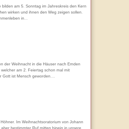
se bilden am 5. Sonntag im Jahreskreis den Kern
hen wirken und ihnen den Weg zeigen sollen.
mmenleben in...
en der Weihnacht in die Häuser nach Emden
 welcher am 2. Feiertag schon mal mit
r Gott ist Mensch geworden....
Die Höhner. Im Weihnachtsoratorium von Johann
, aber bestimmter Ruf mitten hinein in unsere