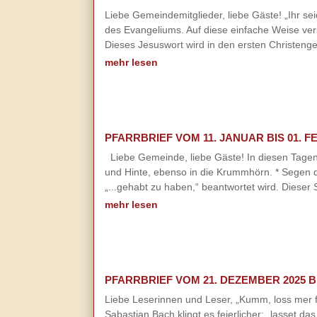
Liebe Gemeindemitglieder, liebe Gäste! „Ihr se
des Evangeliums. Auf diese einfache Weise ve
Dieses Jesuswort wird in den ersten Christen
mehr lesen
PFARRBRIEF VOM 11. JANUAR BIS 01. F
Liebe Gemeinde, liebe Gäste! In diesen Tage
und Hinte, ebenso in die Krummhörn. * Segen 
„...gehabt zu haben,“ beantwortet wird. Dieser
mehr lesen
PFARRBRIEF VOM 21. DEZEMBER 2025 BI
Liebe Leserinnen und Leser, „Kumm, loss mer f
Sabastian Bach klingt es feierlicher: „lasset d