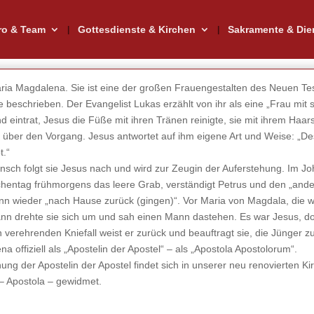
ro & Team
Gottesdienste & Kirchen
Sakramente & Die
 Maria Magdalena. Sie ist eine der großen Frauengestalten des Neuen Te
beschrieben. Der Evangelist Lukas erzählt von ihr als eine „Frau mit 
d eintrat, Jesus die Füße mit ihren Tränen reinigte, sie mit ihrem Haars
 über den Vorgang. Jesus antwortet auf ihm eigene Art und Weise: „Desw
t.“
nsch folgt sie Jesus nach und wird zur Zeugin der Auferstehung. Im 
ntag frühmorgens das leere Grab, verständigt Petrus und den „andere
 wieder „nach Hause zurück (gingen)“. Vor Maria von Magdala, die wei
n drehte sie sich um und sah einen Mann dastehen. Es war Jesus, doch
n verehrenden Kniefall weist er zurück und beauftragt sie, die Jünger zu
offiziell als „Apostelin der Apostel“ – als „Apostola Apostolorum“.
ung der Apostelin der Apostel findet sich in unserer neu renovierten K
 – Apostola – gewidmet.