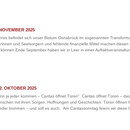
 NOVEMBER 2025
ahres befindet sich unser Bistum Osnabrück im sogenannten Transform
innen und Seelsorgern und fehlende finanzielle Mittel machen diesen P
 können.Ende September haben wir in Leer in einer Auftaktveranstaltu
2. OKTOBER 2025
n ja jeder kommen – Caritas öffnet Türen“ Caritas öffnet Türen – das i
nschen mit ihren Sorgen, Hoffnungen und Geschichten. Türen öffnen h
jeder kommen – und soll es auch. Am Caritassonntag feiern wir diese Of