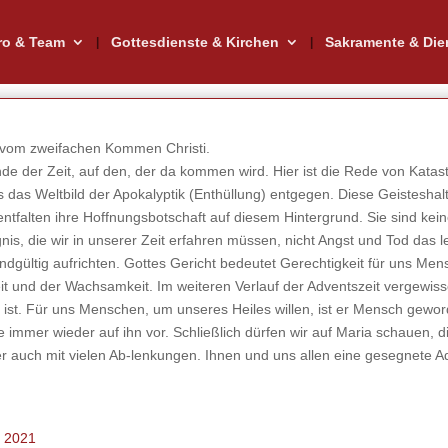
ro & Team
Gottesdienste & Kirchen
Sakramente & Die
gt vom zweifachen Kommen Christi.
e der Zeit, auf den, der da kommen wird. Hier ist die Rede von Kata
uns das Weltbild der Apokalyptik (Enthüllung) entgegen. Diese Geistesha
 entfalten ihre Hoffnungsbotschaft auf diesem Hintergrund. Sie sind kei
is, die wir in unserer Zeit erfahren müssen, nicht Angst und Tod das 
dgültig aufrichten. Gottes Gericht bedeutet Gerechtigkeit für uns Me
eit und der Wachsamkeit. Im weiteren Verlauf der Adventszeit vergewis
ist. Für uns Menschen, um unseres Heiles willen, ist er Mensch geword
mmer wieder auf ihn vor. Schließlich dürfen wir auf Maria schauen, d
er auch mit vielen Ab-lenkungen. Ihnen und uns allen eine gesegnete Ad
r 2021