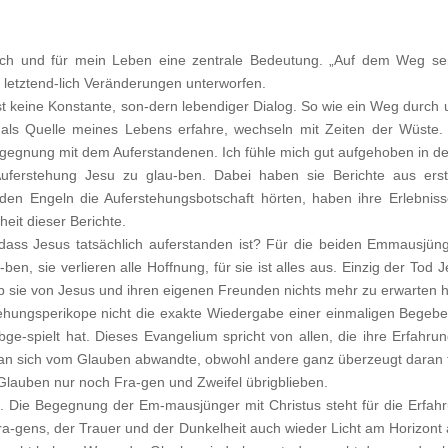
ch und für mein Leben eine zentrale Bedeutung. „Auf dem Weg sei
t letztend-lich Veränderungen unterworfen.
st keine Konstante, son-dern lebendiger Dialog. So wie ein Weg durch u
 als Quelle meines Lebens erfahre, wechseln mit Zeiten der Wüste.
egegnung mit dem Auferstandenen. Ich fühle mich gut aufgehoben in 
Auferstehung Jesu zu glau-ben. Dabei haben sie Berichte aus ers
n Engeln die Auferstehungsbotschaft hörten, haben ihre Erlebnisse
eit dieser Berichte.
ass Jesus tatsächlich auferstanden ist? Für die beiden Emmausjünge
en, sie verlieren alle Hoffnung, für sie ist alles aus. Einzig der Tod 
b sie von Jesus und ihren eigenen Freunden nichts mehr zu erwarten h
hungsperikope nicht die exakte Wiedergabe einer einmaligen Begebenh
-spielt hat. Dieses Evangelium spricht von allen, die ihre Erfahru
man sich vom Glauben abwandte, obwohl andere ganz überzeugt daran fes
Glauben nur noch Fra-gen und Zweifel übrigblieben.
n. Die Begegnung der Em-mausjünger mit Christus steht für die Erfah
Fra-gens, der Trauer und der Dunkelheit auch wieder Licht am Horizont a