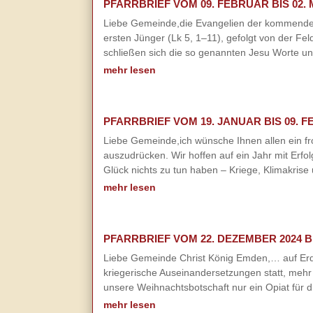
PFARRBRIEF VOM 09. FEBRUAR BIS 02. 
Liebe Gemeinde,die Evangelien der kommenden S
ersten Jünger (Lk 5, 1–11), gefolgt von der F
schließen sich die so genannten Jesu Worte unt
mehr lesen
PFARRBRIEF VOM 19. JANUAR BIS 09. F
Liebe Gemeinde,ich wünsche Ihnen allen ein fr
auszudrücken. Wir hoffen auf ein Jahr mit Erfol
Glück nichts zu tun haben – Kriege, Klimakris
mehr lesen
PFARRBRIEF VOM 22. DEZEMBER 2024 BI
Liebe Gemeinde Christ König Emden,… auf Erden
kriegerische Auseinandersetzungen statt, mehr a
unsere Weihnachtsbotschaft nur ein Opiat für d
mehr lesen