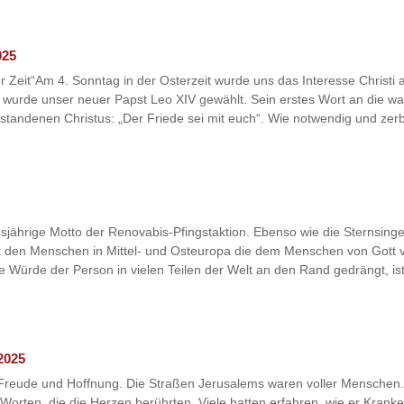
025
ser Zeit“Am 4. Sonntag in der Osterzeit wurde uns das Interesse Christi 
 wurde unser neuer Papst Leo XIV gewählt. Sein erstes Wort an die 
tandenen Christus: „Der Friede sei mit euch“. Wie notwendig und zerbr
sjährige Motto der Renovabis-Pfingstaktion. Ebenso wie die Sternsinger
mit den Menschen in Mittel- und Osteuropa die dem Menschen von Gott v
e Würde der Person in vielen Teilen der Welt an den Rand gedrängt, ist
2025
Freude und Hoffnung. Die Straßen Jerusalems waren voller Menschen.
orten, die die Herzen berührten. Viele hatten erfahren, wie er Kran