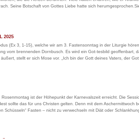
ach. Seine Botschaft von Gottes Liebe hatte sich herumgesprochen.Sie
L 2025
 (Ex 3, 1-15), welche wir am 3. Fastensonntag in der Liturgie hören, i
ung vom brennenden Dornbusch. Es wird ein Got-tesbild geoffenbart, da
ußert, stellt er sich Mose vor. „Ich bin der Gott deines Vaters, der Got
 Rosenmontag ist der Höhepunkt der Karnevalszeit erreicht. Die Sessi
est sollte das für uns Christen gelten. Denn mit dem Aschermittwoch be
en Schüsseln“ Fasten – nicht zu verwechseln mit Diät oder Schlankhung