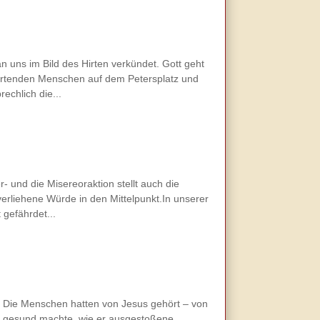
an uns im Bild des Hirten verkündet. Gott geht
wartenden Menschen auf dem Petersplatz und
echlich die...
- und die Misereoraktion stellt auch die
erliehene Würde in den Mittelpunkt.In unserer
 gefährdet...
 Die Menschen hatten von Jesus gehört – von
ke gesund machte, wie er ausgestoßene