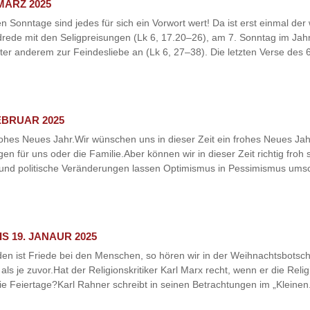
MÄRZ 2025
onntage sind jedes für sich ein Vorwort wert! Da ist erst einmal der
eldrede mit den Seligpreisungen (Lk 6, 17.20–26), am 7. Sonntag im Ja
er anderem zur Feindesliebe an (Lk 6, 27–38). Die letzten Verse des 6.
EBRUAR 2025
ohes Neues Jahr.Wir wünschen uns in dieser Zeit ein frohes Neues Jahr
gen für uns oder die Familie.Aber können wir in dieser Zeit richtig fro
e und politische Veränderungen lassen Optimismus in Pessimismus umsc
S 19. JANAUR 2025
 ist Friede bei den Menschen, so hören wir in der Weihnachtsbotschaf
ls je zuvor.Hat der Religionskritiker Karl Marx recht, wenn er die Reli
ie Feiertage?Karl Rahner schreibt in seinen Betrachtungen im „Kleinen.