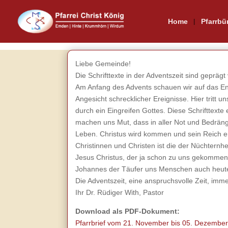
Home
Pfarrbü
Liebe Gemeinde!
Die Schrifttexte in der Adventszeit sind geprä
Am Anfang des Advents schauen wir auf das End
Angesicht schrecklicher Ereignisse. Hier tritt 
durch ein Eingreifen Gottes. Diese Schrifttexte
machen uns Mut, dass in aller Not und Bedrängn
Leben. Christus wird kommen und sein Reich en
Christinnen und Christen ist die der Nüchternh
Jesus Christus, der ja schon zu uns gekommen 
Johannes der Täufer uns Menschen auch heute i
Die Adventszeit, eine anspruchsvolle Zeit, imm
Ihr Dr. Rüdiger With, Pastor
Download als PDF-Dokument:
Pfarrbrief vom 21. November bis 05. Dezembe