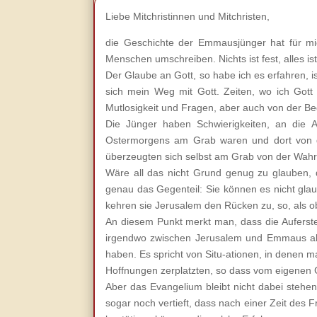
Liebe Mitchristinnen und Mitchristen,
die Geschichte der Emmausjünger hat für mi
Menschen umschreiben. Nichts ist fest, alles is
Der Glaube an Gott, so habe ich es erfahren, i
sich mein Weg mit Gott. Zeiten, wo ich Gott
Mutlosigkeit und Fragen, aber auch von der B
Die Jünger haben Schwierigkeiten, an die 
Ostermorgens am Grab waren und dort von de
überzeugten sich selbst am Grab von der Wahrh
Wäre all das nicht Grund genug zu glauben, d
genau das Gegenteil: Sie können es nicht glau-b
kehren sie Jerusalem den Rücken zu, so, als o
An diesem Punkt merkt man, dass die Auferste
irgendwo zwischen Jerusalem und Emmaus abge
haben. Es spricht von Situ-ationen, in denen 
Hoffnungen zerplatzten, so dass vom eigenen 
Aber das Evangelium bleibt nicht dabei stehe
sogar noch vertieft, dass nach einer Zeit des 