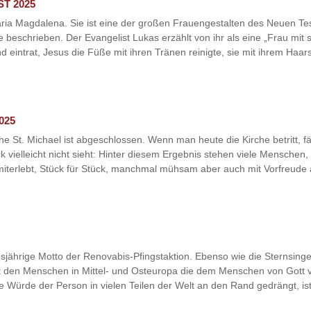
ST 2025
 Maria Magdalena. Sie ist eine der großen Frauengestalten des Neuen Te
beschrieben. Der Evangelist Lukas erzählt von ihr als eine „Frau mit 
d eintrat, Jesus die Füße mit ihren Tränen reinigte, sie mit ihrem Haars
025
St. Michael ist abgeschlossen. Wenn man heute die Kirche betritt, fällt 
k vielleicht nicht sieht: Hinter diesem Ergebnis stehen viele Menschen,
iterlebt, Stück für Stück, manchmal mühsam aber auch mit Vorfreude 
sjährige Motto der Renovabis-Pfingstaktion. Ebenso wie die Sternsinger
mit den Menschen in Mittel- und Osteuropa die dem Menschen von Gott v
e Würde der Person in vielen Teilen der Welt an den Rand gedrängt, ist