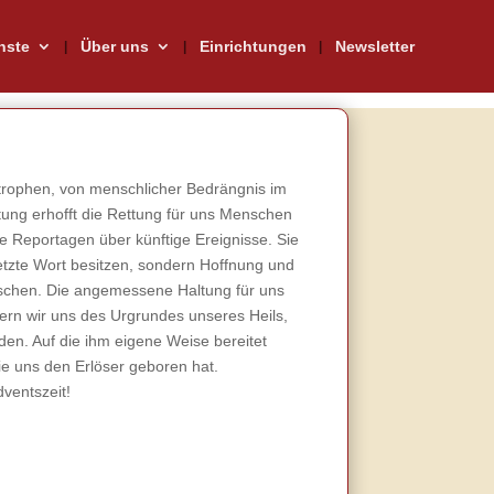
nste
Über uns
Einrichtungen
Newsletter
strophen, von menschlicher Bedrängnis im
ltung erhofft die Rettung für uns Menschen
ne Reportagen über künftige Ereignisse. Sie
letzte Wort besitzen, sondern Hoffnung und
nschen. Die angemessene Haltung für uns
sern wir uns des Urgrundes unseres Heils,
en. Auf die ihm eigene Weise bereitet
ie uns den Erlöser geboren hat.
ventszeit!