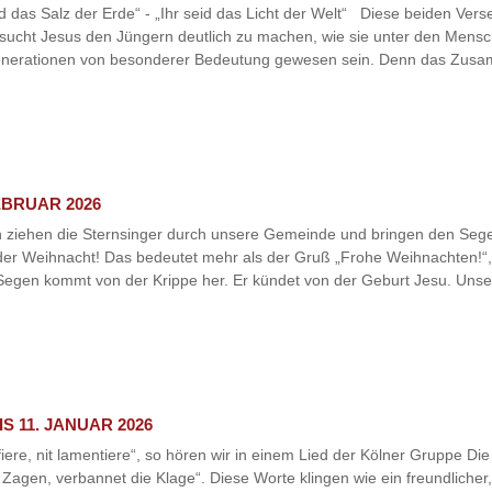
id das Salz der Erde“ - „Ihr seid das Licht der Welt“ Diese beiden Ver
rsucht Jesus den Jüngern deutlich zu machen, wie sie unter den Mensc
generationen von besonderer Bedeutung gewesen sein. Denn das Zusa
EBRUAR 2026
n ziehen die Sternsinger durch unsere Gemeinde und bringen den Seg
der Weihnacht! Das bedeutet mehr als der Gruß „Frohe Weihnachten!“,
 Segen kommt von der Krippe her. Er kündet von der Geburt Jesu. Unse
S 11. JANUAR 2026
iere, nit lamentiere“, so hören wir in einem Lied der Kölner Gruppe 
as Zagen, verbannet die Klage“. Diese Worte klingen wie ein freundlicher