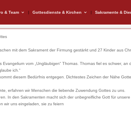
ro & Team
Gottesdienste & Kirchen
Sakramente & Die
ttes
chen mit dem Sakrament der Firmung gestärkt und 27 Kinder aus Chri
s Evangelium vom „Ungläubigen“ Thomas. Thomas fiel es schwer, an d
laube ich.“
kommt diesem Bedürfnis entgegen. Dichtestes Zeichen der Nähe Gotte
te, erfahren wir Menschen die liebende Zuwendung Gottes zu uns.
n. In den Sakramenten macht sich der unbegreifliche Gott für unsere
n wir uns eingeladen, sie zu feiern