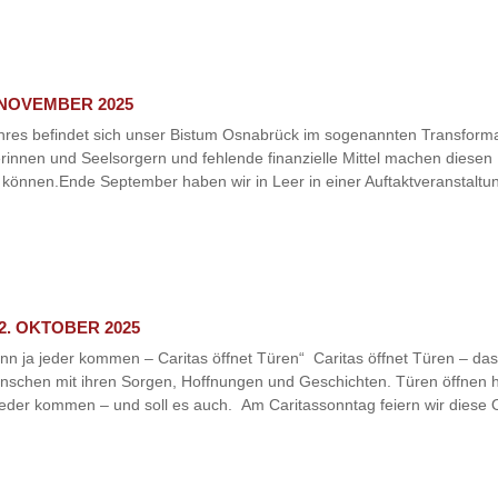
 NOVEMBER 2025
ahres befindet sich unser Bistum Osnabrück im sogenannten Transform
innen und Seelsorgern und fehlende finanzielle Mittel machen diesen P
 können.Ende September haben wir in Leer in einer Auftaktveranstaltu
2. OKTOBER 2025
n ja jeder kommen – Caritas öffnet Türen“ Caritas öffnet Türen – das i
nschen mit ihren Sorgen, Hoffnungen und Geschichten. Türen öffnen h
jeder kommen – und soll es auch. Am Caritassonntag feiern wir diese Of