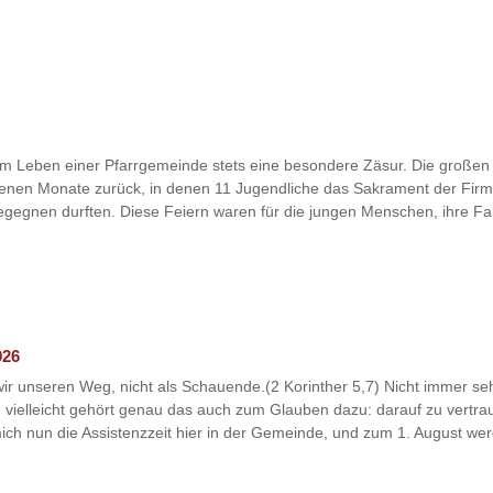
 Leben einer Pfarrgemeinde stets eine besondere Zäsur. Die großen l
angenen Monate zurück, in denen 11 Jugendliche das Sakrament der F
begegnen durften. Diese Feiern waren für die jungen Menschen, ihre F
026
r unseren Weg, nicht als Schauende.(2 Korinther 5,7) Nicht immer se
nd vielleicht gehört genau das auch zum Glauben dazu: darauf zu vertr
 mich nun die Assistenzzeit hier in der Gemeinde, und zum 1. August werd