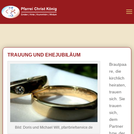
TRAUUNG UND EHEJUBILÄUM
Brautpaa
re, die
kirchlich
heiraten,
trauen
sich. Sie
trauen
sich,
dem
Partner
Bild: Doris und Michael Will, pfarrbriefservice.de
bzw. der